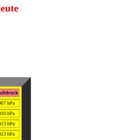
heute
uftdruck
007 hPa
010 hPa
023 hPa
023 hPa