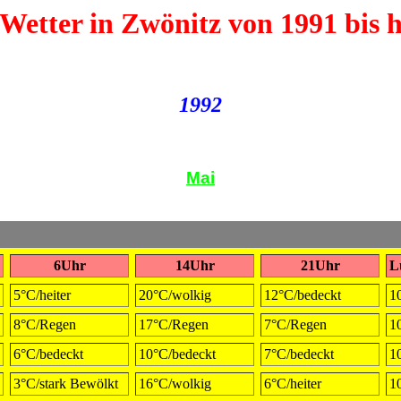
Wetter in Zwönitz von 1991 bis 
1992
Mai
6Uhr
14Uhr
21Uhr
L
5°C/heiter
20°C/wolkig
12°C/bedeckt
1
8°C/Regen
17°C/Regen
7°C/Regen
1
6°C/bedeckt
10°C/bedeckt
7°C/bedeckt
1
3°C/stark Bewölkt
16°C/wolkig
6°C/heiter
1