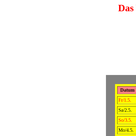
Das 
Datum
Fr/1.5.
Sa/2.5.
So/3.5.
Mo/4.5.