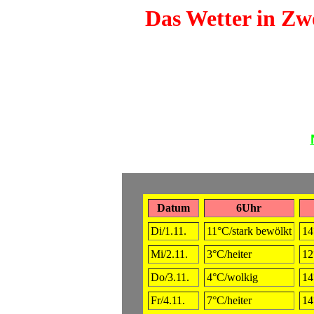
Das Wetter in Zwö
Datum
6Uhr
Di/1.11.
11°C/stark bewölkt
14
Mi/2.11.
3°C/heiter
12
Do/3.11.
4°C/wolkig
14
Fr/4.11.
7°C/heiter
14