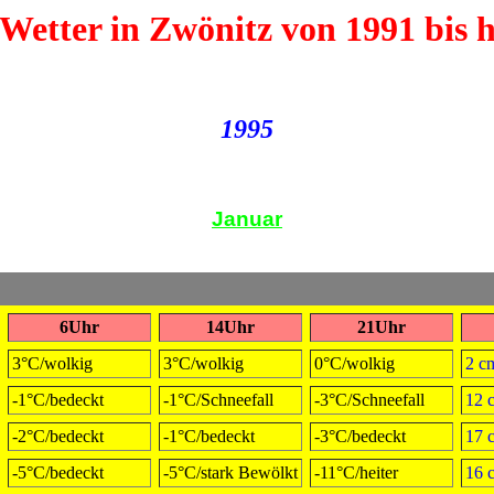
Wetter in Zwönitz von 1991 bis 
1995
Januar
6Uhr
14Uhr
21Uhr
3°C/wolkig
3°C/wolkig
0°C/wolkig
2 c
-1°C/bedeckt
-1°C/Schneefall
-3°C/Schneefall
12 
-2°C/bedeckt
-1°C/bedeckt
-3°C/bedeckt
17 
-5°C/bedeckt
-5°C/stark Bewölkt
-11°C/heiter
16 