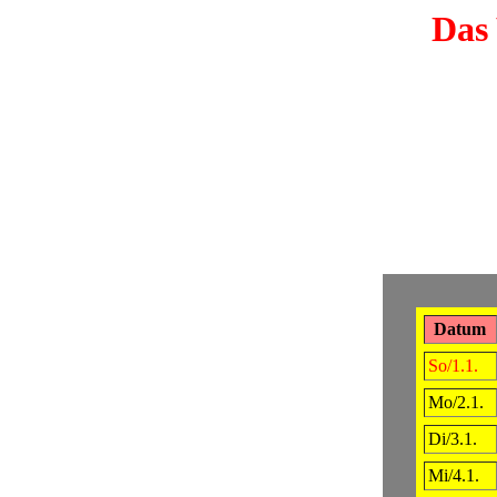
Das 
Datum
So/1.1.
Mo/2.1.
Di/3.1.
Mi/4.1.