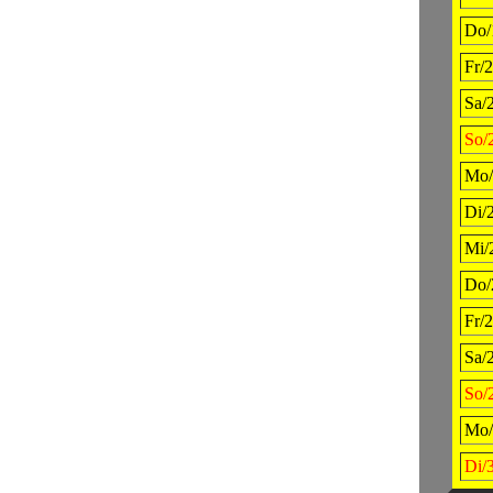
Do/
Fr/2
Sa/
So/
Mo/
Di/
Mi/
Do/
Fr/2
Sa/
So/
Mo/
Di/