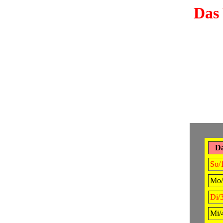
Das 
D
So/
Mo/
Di/3
Mi/