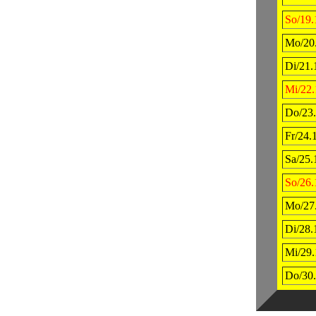
So/19.
Mo/20.
Di/21.
Mi/22.
Do/23.
Fr/24.
Sa/25.
So/26.
Mo/27.
Di/28.
Mi/29.
Do/30.