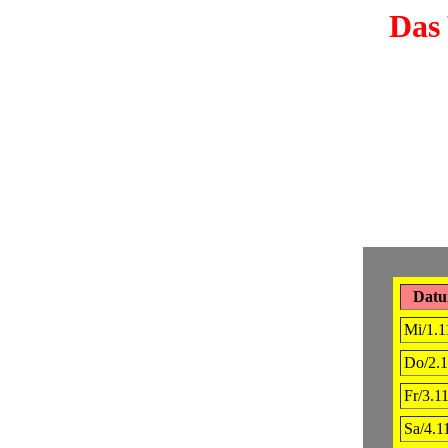
Das 
Dat
Mi/1.1
Do/2.1
Fr/3.11
Sa/4.1