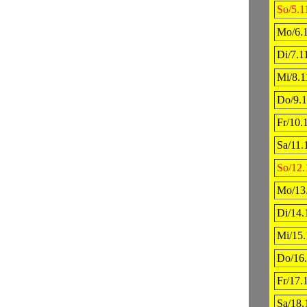
So/5.1
Mo/6.1
Di/7.1
Mi/8.1
Do/9.1
Fr/10.
Sa/11.
So/12.
Mo/13.
Di/14.
Mi/15.
Do/16.
Fr/17.
Sa/18.