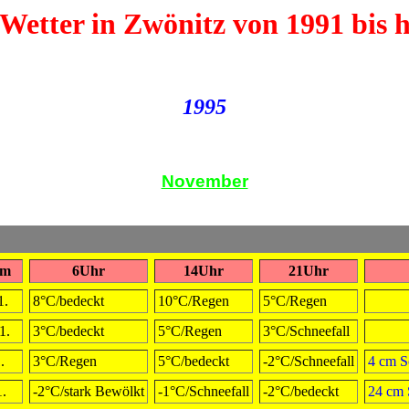
Wetter in Zwönitz von 1991 bis 
1995
November
um
6Uhr
14Uhr
21Uhr
1.
8°C/bedeckt
10°C/Regen
5°C/Regen
1.
3°C/bedeckt
5°C/Regen
3°C/Schneefall
.
3°C/Regen
5°C/bedeckt
-2°C/Schneefall
4 cm S
1.
-2°C/stark Bewölkt
-1°C/Schneefall
-2°C/bedeckt
24 cm 