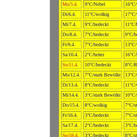
Mo/5.4.
9°C/Nebel
16°C/
Di/6.4.
11°C/wolkig
17°C/
Mi/7.4.
9°C/bedeckt
11°C/
Do/8.4.
7°C/bedeckt
9°C/b
Fr/9.4.
7°C/bedeckt
13°C/
Sa/10.4.
2°C/heiter
16°C/h
So/11.4.
10°C/bedeckt
8°C/R
Mo/12.4.
7°C/stark Bewölkt
13°C/
Di/13.4.
8°C/bedeckt
11°C/
Mi/14.4.
3°C/stark Bewölkt
10°C/
Do/15.4.
8°C/wolkig
7°C/s
Fr/16.4.
3°C/bedeckt
7°C/s
Sa/17.4.
2°C/bedeckt
3°C/b
So/18.4.
3°C/bedeckt
8°C/s