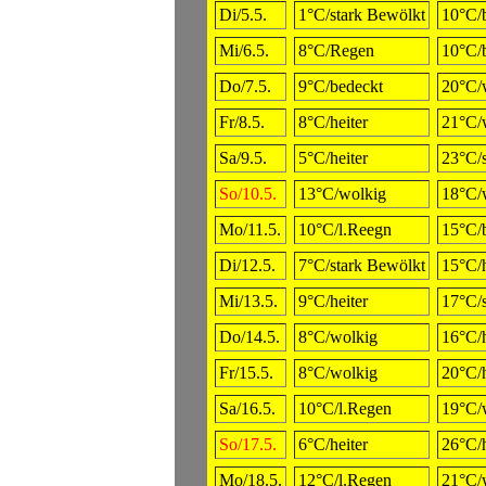
Di/5.5.
1°C/stark Bewölkt
10°C/
Mi/6.5.
8°C/Regen
10°C/
Do/7.5.
9°C/bedeckt
20°C/
Fr/8.5.
8°C/heiter
21°C/
Sa/9.5.
5°C/heiter
23°C/
So/10.5.
13°C/wolkig
18°C/
Mo/11.5.
10°C/l.Reegn
15°C/
Di/12.5.
7°C/stark Bewölkt
15°C/h
Mi/13.5.
9°C/heiter
17°C/
Do/14.5.
8°C/wolkig
16°C/h
Fr/15.5.
8°C/wolkig
20°C/h
Sa/16.5.
10°C/l.Regen
19°C/
So/17.5.
6°C/heiter
26°C/h
Mo/18.5.
12°C/l.Regen
21°C/