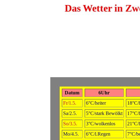
Das Wetter in Zwö
Datum
6Uhr
Fr/1.5.
6°C/heiter
18°C/h
Sa/2.5.
5°C/stark Bewölkt
17°C/h
So/3.5.
3°C/wolkenlos
21°C/h
Mo/4.5.
6°C/l.Regen
7°C/b