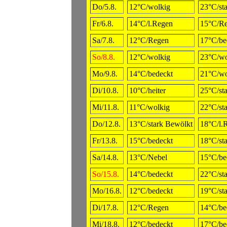
Do/5.8.
12°C/wolkig
23°C/st
Fr/6.8.
14°C/l.Regen
15°C/R
Sa/7.8.
12°C/Regen
17°C/be
So/8.8.
12°C/wolkig
23°C/wo
Mo/9.8.
14°C/bedeckt
21°C/wo
Di/10.8.
10°C/heiter
25°C/st
Mi/11.8.
11°C/wolkig
22°C/st
Do/12.8.
13°C/stark Bewölkt
18°C/l.
Fr/13.8.
15°C/bedeckt
18°C/st
Sa/14.8.
13°C/Nebel
15°C/be
So/15.8.
14°C/bedeckt
22°C/st
Mo/16.8.
12°C/bedeckt
19°C/st
Di/17.8.
12°C/Regen
14°C/be
Mi/18.8.
12°C/bedeckt
17°C/be