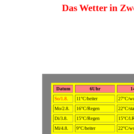
Das Wetter in Zwö
Datum
6Uhr
1
So/1.8.
11°C/heiter
27°C/wo
Mo/2.8.
16°C/Regen
22°C/st
Di/3.8.
15°C/Regen
15°C/l.
Mi/4.8.
9°C/heiter
22°C/wo