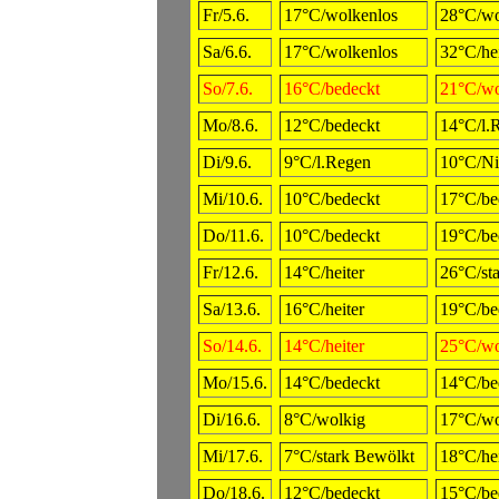
Fr/5.6.
17°C/wolkenlos
28°C/wo
Sa/6.6.
17°C/wolkenlos
32°C/hei
So/7.6.
16°C/bedeckt
21°C/wo
Mo/8.6.
12°C/bedeckt
14°C/l.
Di/9.6.
9°C/l.Regen
10°C/Ni
Mi/10.6.
10°C/bedeckt
17°C/be
Do/11.6.
10°C/bedeckt
19°C/be
Fr/12.6.
14°C/heiter
26°C/st
Sa/13.6.
16°C/heiter
19°C/be
So/14.6.
14°C/heiter
25°C/wo
Mo/15.6.
14°C/bedeckt
14°C/be
Di/16.6.
8°C/wolkig
17°C/wo
Mi/17.6.
7°C/stark Bewölkt
18°C/hei
Do/18.6.
12°C/bedeckt
15°C/be