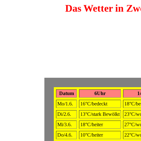
Das Wetter in Zwö
Datum
6Uhr
1
Mo/1.6.
16°C/bedeckt
18°C/be
Di/2.6.
13°C/stark Bewölkt
23°C/wo
Mi/3.6.
18°C/heiter
27°C/wo
Do/4.6.
10°C/heiter
22°C/wo