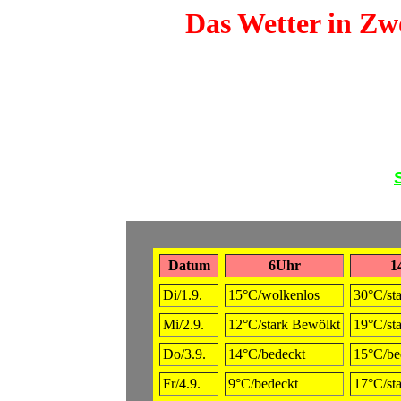
Das Wetter in Zwö
Datum
6Uhr
1
Di/1.9.
15°C/wolkenlos
30°C/st
Mi/2.9.
12°C/stark Bewölkt
19°C/st
Do/3.9.
14°C/bedeckt
15°C/be
Fr/4.9.
9°C/bedeckt
17°C/st