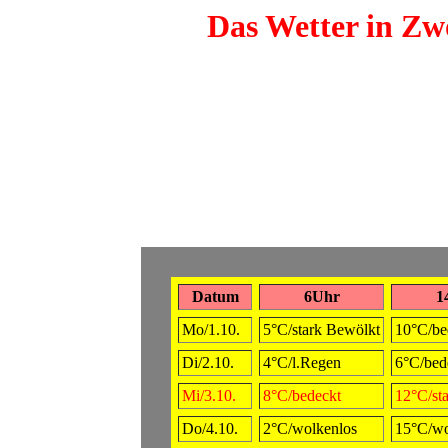
Das Wetter in Zwö
Datum
6Uhr
1
Mo/1.10.
5°C/stark Bewölkt
10°C/be
Di/2.10.
4°C/l.Regen
6°C/bed
Mi/3.10.
8°C/bedeckt
12°C/st
Do/4.10.
2°C/wolkenlos
15°C/wo