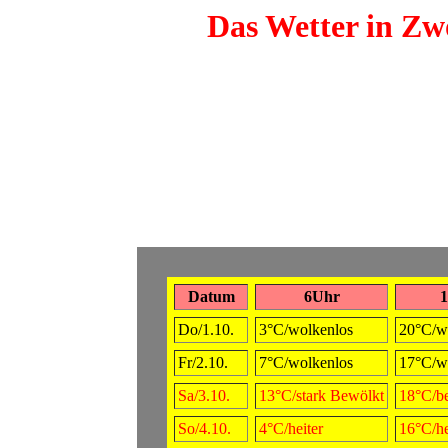
Das Wetter in Zwö
Datum
6Uhr
Do/1.10.
3°C/wolkenlos
20°C/w
Fr/2.10.
7°C/wolkenlos
17°C/w
Sa/3.10.
13°C/stark Bewölkt
18°C/b
So/4.10.
4°C/heiter
16°C/he