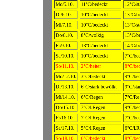
Mo/5.10.
11°C/bedeckt
12°C/st
Di/6.10.
10°C/bedeckt
13°C/b
Mi/7.10.
10°C/bedeckt
13°C/st
Do/8.10.
8°C/wolkig
13°C/b
Fr/9.10.
13°C/bedeckt
14°C/b
Sa/10.10.
10°C/bedeckt
7°C/be
So/11.10.
2°C/heiter
8°C/be
Mo/12.10.
3°C/bedeckt
9°C/be
Di/13.10.
6°C/stark bewölkt
9°C/sta
Mi/14.10.
6°C/Regen
7°C/Re
Do/15.10.
7°C/l.Regen
9°C/be
Fr/16.10.
7°C/l.Regen
7°C/be
Sa/17.10.
5°C/l.Regen
6°C/l.
So/18.10.
6°C/bedeckt
8°C/be