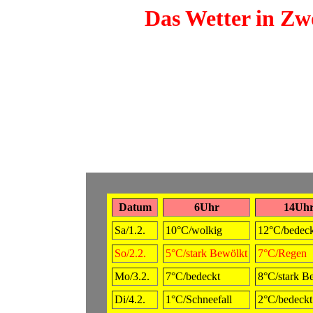
Das Wetter in Zwö
Datum
6Uhr
14Uh
Sa/1.2.
10°C/wolkig
12°C/bedeck
So/2.2.
5°C/stark Bewölkt
7°C/Regen
Mo/3.2.
7°C/bedeckt
8°C/stark B
Di/4.2.
1°C/Schneefall
2°C/bedeckt