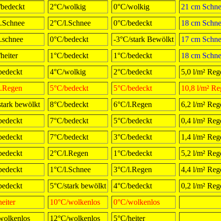
/bedeckt
2°C/wolkig
0°C/wolkig
21 cm Schn
l.Schnee
2°C/l.Schnee
0°C/bedeckt
18 cm Schn
l.schnee
0°C/bedeckt
-3°C/stark Bewölkt
17 cm Schn
heiter
1°C/bedeckt
1°C/bedeckt
18 cm Schn
bedeckt
4°C/wolkig
2°C/bedeckt
5,0 l/m² Reg
l.Regen
5°C/bedeckt
5°C/bedeckt
10,8 l/m² R
stark bewölkt
8°C/bedeckt
6°C/l.Regen
6,2 l/m² Reg
bedeckt
7°C/bedeckt
5°C/bedeckt
0,4 l/m² Reg
bedeckt
7°C/bedeckt
3°C/bedeckt
1,4 l/m² Reg
bedeckt
2°C/l.Regen
1°C/bedeckt
5,2 l/m² Reg
bedeckt
1°C/l.Schnee
3°C/l.Regen
4,4 l/m² Reg
bedeckt
5°C/stark bewölkt
4°C/bedeckt
0,2 l/m² Reg
eiter
10°C/wolkenlos
0°C/wolkenlos
wolkenlos
12°C/wolkenlos
5°C/heiter