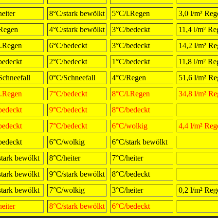
eiter
8°C/stark bewölkt
5°C/l.Regen
3,0 l/m² Reg
Regen
4°C/stark bewölkt
3°C/bedeckt
11,4 l/m² Re
l.Regen
6°C/bedeckt
3°C/bedeckt
14,2 l/m² R
bedeckt
2°C/bedeckt
1°C/bedeckt
11,8 l/m² Re
Schneefall
0°C/Schneefall
4°C/Regen
51,6 l/m² R
l.Regen
7°C/bedeckt
8°C/l.Regen
34,8 l/m² R
bedeckt
9°C/bedeckt
8°C/bedeckt
bedeckt
7°C/bedeckt
6°C/wolkig
4,4 l/m² Reg
bedeckt
6°C/wolkig
6°C/stark bewölkt
stark bewölkt
8°C/heiter
7°C/heiter
stark bewölkt
9°C/stark bewölkt
8°C/bedeckt
stark bewölkt
7°C/wolkig
3°C/heiter
0,2 l/m² Reg
eiter
8°C/stark bewölkt
6°C/bedeckt