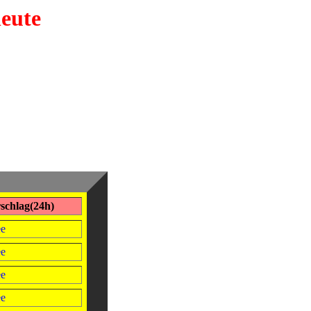
heute
schlag(24h)
ee
ee
ee
ee