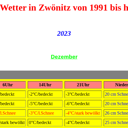
Wetter in Zwönitz von 1991 bis 
2023
Dezember
6Uhr
14Uhr
21Uhr
Nieder
/bedeckt
-2°C/bedeckt
-3°C/bedeckt
20 cm Schn
/bedeckt
-5°C/bedeckt
-6°C/bedeckt
20 cm Schn
/l.Schnee
-3°C/l.Schnee
-4°C/stark bewölkt
26 cm Schn
/stark bewölkt
0°C/bedeckt
-4°C/bedeckt
25 cm Schn