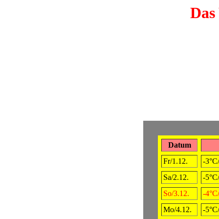
Das 
Datum
Fr/1.12.
-3°C
Sa/2.12.
-5°C
So/3.12.
-4°C
Mo/4.12.
-5°C