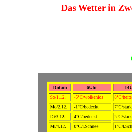
Das Wetter in Zwö
Datum
6Uhr
14
So/1.12.
-5°C/wolkenlos
8°C/heite
Mo/2.12.
-1°C/bedeckt
7°C/star
Di/3.12.
4°C/bedeckt
5°C/star
Mi/4.12.
0°C/l.Schnee
1°C/l.Sc