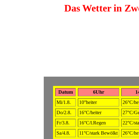
Das Wetter in Zwö
Datum
6Uhr
1
Mi/1.8.
10°heiter
26°C/hei
Do/2.8.
16°C/heiter
27°C/Ge
Fr/3.8.
16°C/l.Regen
22°C/st
Sa/4.8.
11°C/stark Bewölkt
26°C/hei