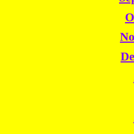
O
No
De