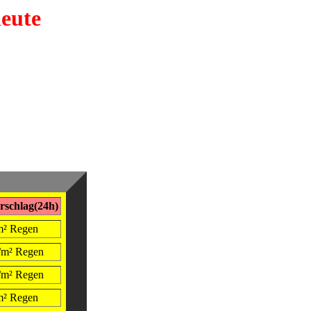
heute
rschlag(24h)
/m² Regen
l/m² Regen
l/m² Regen
/m² Regen