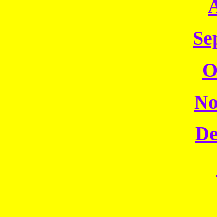
Se
O
No
De